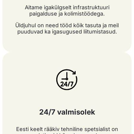
Aitame igakülgselt infrastruktuuri
paigalduse ja kolimistöödega.
Üldjuhul on need tööd kõik tasuta ja meil
puuduvad ka igasugused liitumistasud.
24/7 valmisolek
Eesti keelt rääkiv tehniline spetsialist on