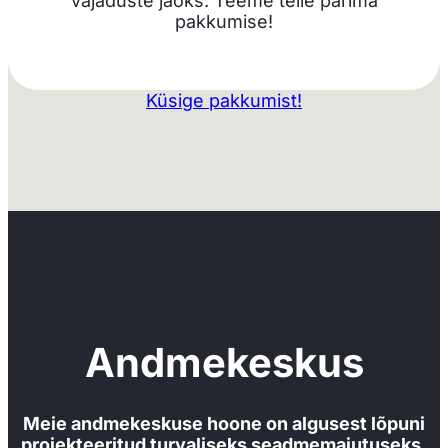
vajaduste jaoks. Teeme teile parima
pakkumise!
Küsige pakkumist!
Andmekeskus
Meie andmekeskuse hoone on algusest lõpuni
projekteeritud turvaliseks seadmemajutuseks.