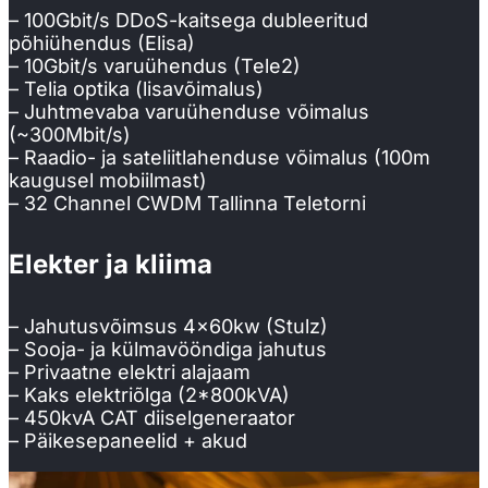
– 100Gbit/s DDoS-kaitsega dubleeritud
põhiühendus (Elisa)
– 10Gbit/s varuühendus (Tele2)
– Telia optika (lisavõimalus)
– Juhtmevaba varuühenduse võimalus
(~300Mbit/s)
– Raadio- ja sateliitlahenduse võimalus (100m
kaugusel mobiilmast)
– 32 Channel CWDM Tallinna Teletorni
Elekter ja kliima
– Jahutusvõimsus 4x60kw (Stulz)
– Sooja- ja külmavööndiga jahutus
– Privaatne elektri alajaam
– Kaks elektriõlga (2*800kVA)
– 450kvA CAT diiselgeneraator
– Päikesepaneelid + akud