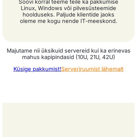
Soovi korral teeme teile ka pakkumise
Linux, Windows või pilvesüsteemide
hoolduseks. Paljude klientide jaoks
oleme me kogu nende IT-meeskond.
Majutame nii üksikuid servereid kui ka erinevas
mahus kapipindasid (10U, 21U, 42U)
Küsige pakkumist!
Serveriruumist lähemalt