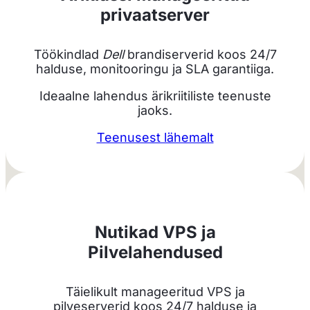
privaatserver
Töökindlad
Dell
brandiserverid koos 24/7
halduse, monitooringu ja SLA garantiiga.
Ideaalne lahendus ärikriitiliste teenuste
jaoks.
Teenusest lähemalt
Nutikad VPS ja
Pilvelahendused
Täielikult manageeritud VPS ja
pilveserverid koos 24/7 halduse ja