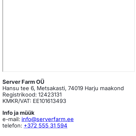
Server Farm OÜ
Hansu tee 6, Metsakasti, 74019 Harju maakond
Registrikood: 12423131
KMKR/VAT: EE101613493
Info ja müük
e-mail:
info@serverfarm.ee
telefon:
+372 555 31 594