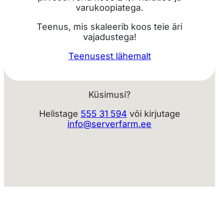
varukoopiatega.
Teenus, mis skaleerib koos teie äri
vajadustega!
Teenusest lähemalt
Küsimusi?
Helistage
555 31 594
või kirjutage
info@serverfarm.ee